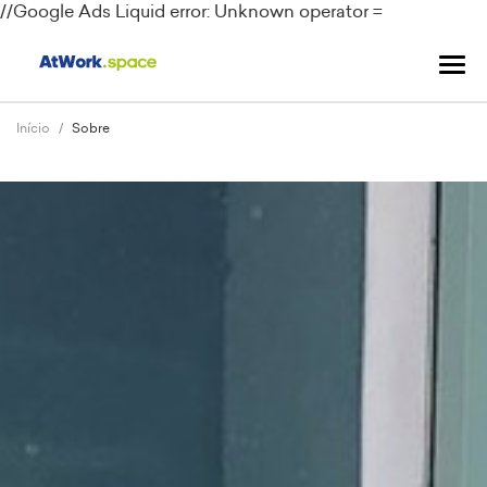
//Google Ads
Liquid error: Unknown operator =
Alte
nav
Início
Sobre
Anterior
Pró