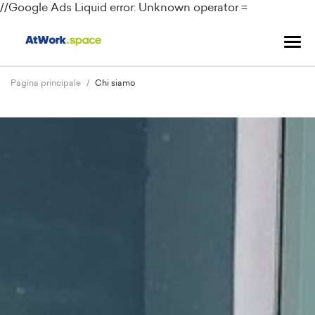
//Google Ads
Liquid error: Unknown operator =
Nav
Tog
Pagina principale
Chi siamo
Precedente
Suc